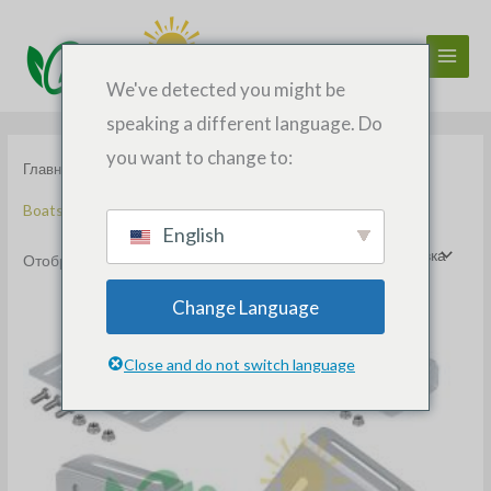
Перейти
к
содержанию
We've detected you might be
speaking a different language. Do
you want to change to:
Главная
/ Товары с меткой “Boats solar mounting”
Boats solar mounting
English
Отображение единственного товара
Change Language
Close and do not switch language